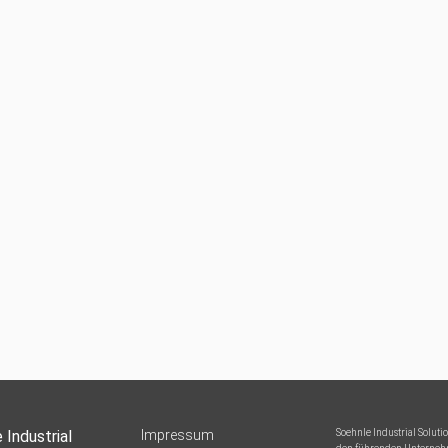
 Industrial
Impressum
Soehnle Industrial Solut