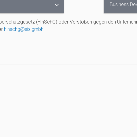
Business De
erschutzgesetz (HinSchG) oder Verstößen gegen den Unternehm
er
hinschg@sis.gmbh
.