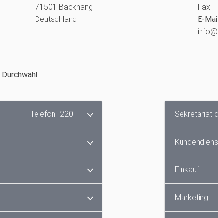
71501 Backnang
Fax: 
Deutschland
E-Mai
info@
-
Durchwahl
Telefon -220
Sekretariat 
Kundendiens
Einkauf
Marketing