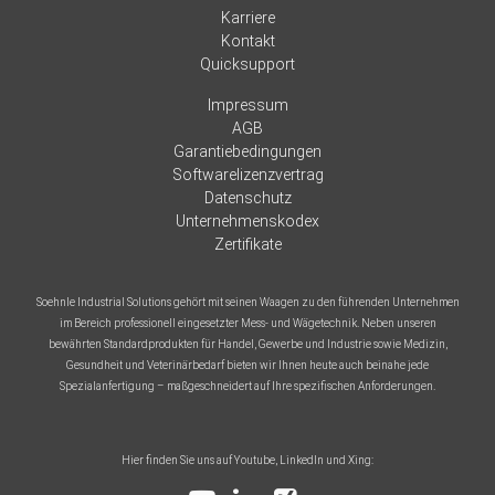
Karriere
Kontakt
Quicksupport
Impressum
AGB
Garantiebedingungen
Softwarelizenzvertrag
Datenschutz
Unternehmenskodex
Zertifikate
Soehnle Industrial Solutions gehört mit seinen Waagen zu den führenden Unternehmen
im Bereich professionell eingesetzter Mess- und Wägetechnik. Neben unseren
bewährten Standardprodukten für Handel, Gewerbe und Industrie sowie Medizin,
Gesundheit und Veterinärbedarf bieten wir Ihnen heute auch beinahe jede
Spezialanfertigung – maßgeschneidert auf Ihre spezifischen Anforderungen.
Hier finden Sie uns auf Youtube, LinkedIn und Xing: