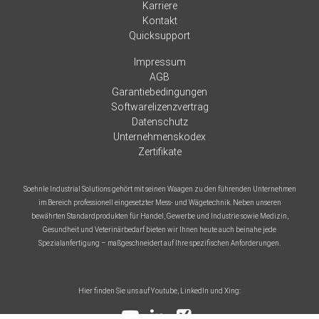
Karriere
Kontakt
Quicksupport
Impressum
AGB
Garantiebedingungen
Softwarelizenzvertrag
Datenschutz
Unternehmenskodex
Zertifikate
Soehnle Industrial Solutions gehört mit seinen Waagen zu den führenden Unternehmen
im Bereich professionell eingesetzter Mess- und Wägetechnik. Neben unseren
bewährten Standardprodukten für Handel, Gewerbe und Industrie sowie Medizin,
Gesundheit und Veterinärbedarf bieten wir Ihnen heute auch beinahe jede
Spezialanfertigung – maßgeschneidert auf Ihre spezifischen Anforderungen.
Hier finden Sie uns auf Youtube, LinkedIn und Xing: